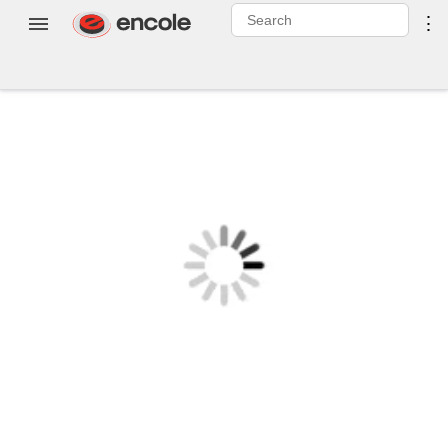
0
⋮
Login